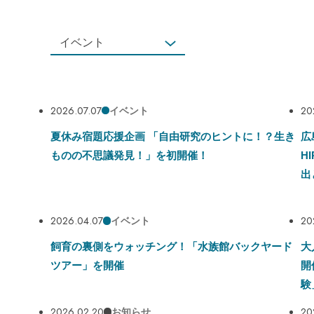
イベント
すべて
お知らせ
イベント
2026.07.07
20
イベント
コラボ
夏休み宿題応援企画 「自由研究のヒントに！？生き
広
企画展
ものの不思議発見！」を初開催！
H
新商品
出
重要なお知らせ
2026.04.07
20
イベント
飼育の裏側をウォッチング！「水族館バックヤード
大
ツアー」を開催
開
験
2026.02.20
20
お知らせ