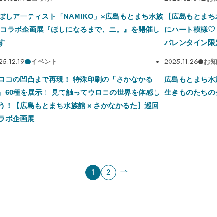
ぼしアーティスト「NAMIKO」×広島もとまち水族
【広島もとまち
 コラボ企画展『ほしになるまで、ニ。』を開催し
にハート模様♡
す
バレンタイン限
25.12.19
2025.11.26
イベント
お
ロコの凹凸まで再現！ 特殊印刷の「さかなかる
広島もとまち水
」60種を展示！ 見て触ってウロコの世界を体感し
生きものたちの
う！【広島もとまち水族館 × さかなかるた】巡回
ラボ企画展
1
2