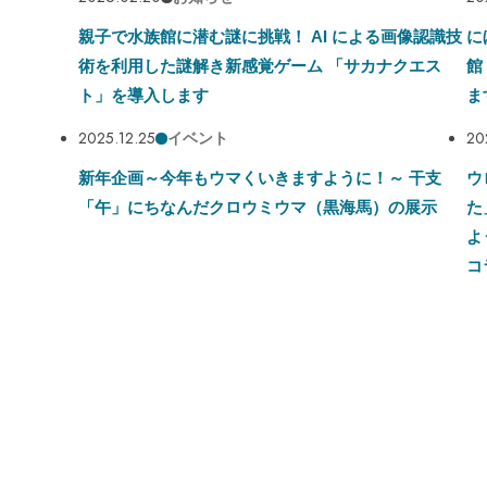
親子で水族館に潜む謎に挑戦！ AI による画像認識技
に
術を利用した謎解き新感覚ゲーム 「サカナクエス
館
ト」を導入します
ま
2025.12.25
20
イベント
新年企画～今年もウマくいきますように！～ 干支
ウ
「午」にちなんだクロウミウマ（黒海馬）の展示
た
よ
コ