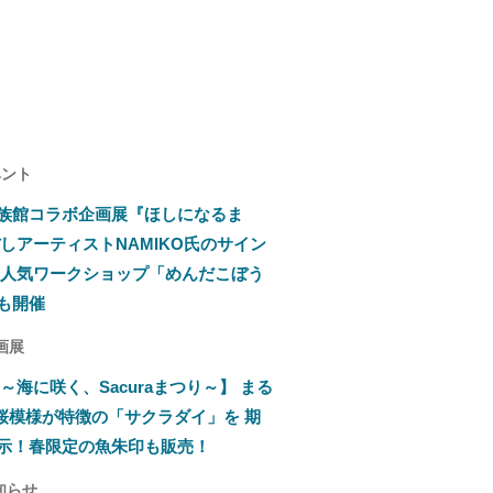
ベント
族館コラボ企画展『ほしになるま
しアーティストNAMIKO氏のサイン
大人気ワークショップ「めんだこぼう
も開催
画展
～海に咲く、Sacuraまつり～】 まる
 桜模様が特徴の「サクラダイ」を 期
示！春限定の魚朱印も販売！
知らせ