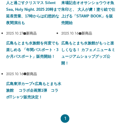
人と過ごすクリスマス Silent
来場記念オオサンショウウオ魚
企画展
Sea, Holy Night. 2025 20時まで
朱印と、 大人が虜！塗り絵で仕
新商品
延長営業、17時からは幻想的な
上げる「STAMP BOOK」を販
重要なお知らせ
夜間演出も
売開始
2025.10.27
2025.10.16
新商品
新商品
広島もとまち水族館を何度でも
広島もとまち水族館がもっと楽
楽しめる 「年間パスポート・3
しくなる！ カフェメニュー＆ミ
か月パスポート」販売開始！
ュージアムショップグッズ公
開！
2025.10.16
新商品
広島東洋カープ×広島もとまち水
族館 コラボ企画第1弾 コラ
ボTシャツ販売決定！
1