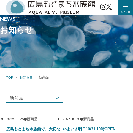
MENU
NEWS
お知らせ
お知らせ
新商品
TOP
新商品
すべて
お知らせ
2025.11.25
2025.10.30
新商品
新商品
イベント
広島もとまち水族館で、大切な
いよいよ明日10/31 10時OPEN
コラボ