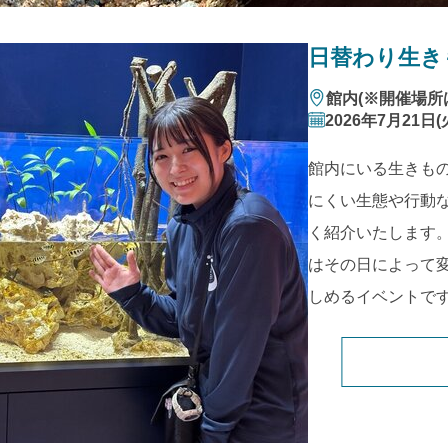
日替わり生き
館内(※開催場所
2026年7月21日(
館内にいる生きもの
にくい生態や行動
く紹介いたします
はその日によって
しめるイベントで