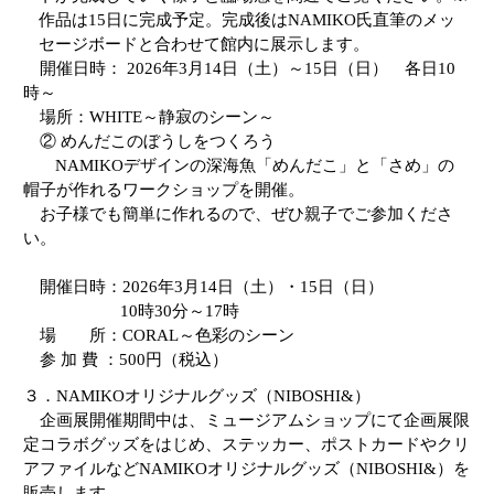
作品は
15
日に完成予定。完成後は
NAMIKO
氏直筆のメッ
セージボードと合わせて館内に展示します。
開催日時：
2026
年
3
月
14
日（土）～
15
日（日） 各日
10
時～
場所：
WHITE
～静寂のシーン～
② めんだこのぼうしをつくろう
NAMIKO
デザインの深海魚「めんだこ」と「さめ」の
帽子が作れるワークショップを開催。
お子様でも簡単に作れるので、ぜひ親子でご参加くださ
い。
開催日時：
2026
年
3
月
14
日（土）・
15
日（日）
10
時
30
分～
17
時
場 所：
CORAL
～色彩のシーン
参 加 費 ：
500
円（税込）
３．
NAMIKO
オリジナルグッズ（
NIBOSHI&
）
企画展開催期間中は、ミュージアムショップにて企画展限
定コラボグッズをはじめ、ステッカー、ポストカードやクリ
アファイルなど
NAMIKO
オリジナルグッズ（
NIBOSHI&
）を
販売します。