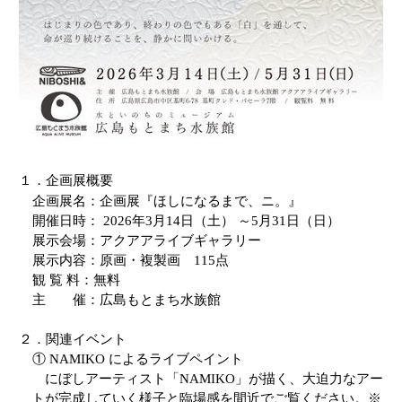
１．企画展概要
企画展名：企画展『ほしになるまで、ニ。』
開催日時：
2026
年
3
月
14
日（土） ～
5
月
31
日（日）
展示会場：アクアアライブギャラリー
展示内容：原画・複製画
115
点
観 覧 料：無料
主 催：広島もとまち水族館
２．関連イベント
①
NAMIKO
によるライブペイント
にぼしアーティスト「
NAMIKO
」が描く、大迫力なアー
トが完成していく様子と臨場感を間近でご覧ください。※