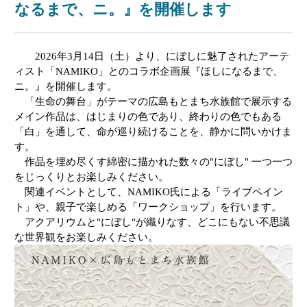
なるまで、ニ。』を開催します
2026
年
3
月
14
日（土）より、にぼしに魅了されたアーテ
ィスト「
NAMIKO
」とのコラボ企画展『ほしになるまで、
ニ。』を開催します。
「生命の舞台」がテーマの広島もとまち水族館で展示する
メイン作品は、はじまりの色であり、終わりの色でもある
「白」を通して、命が巡り続けることを、静かに問いかけま
す。
作品を埋め尽くす綿密に描かれた数々の"にぼし" 一つ一つ
をじっくりとお楽しみください。
関連イベントとして、
NAMIKO
氏による「ライブペイン
ト」や、親子で楽しめる「ワークショップ」を行います。
アクアリウムと"にぼし"が織りなす、どこにもない不思議
な世界観をお楽しみください。