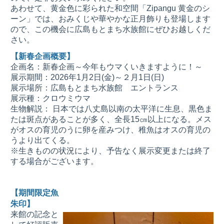
あわせて、黄金色に彩られた和空間「Zipangu 黄金のシ
ーン」では、おみくじや華やかな正月飾りも登場します
ので、この機会に広島もとまち水族館にぜひお越しくだ
さい。
【新春企画概要】
企画名：新春企画～今年もウマくいきますように！～
展示期間：2026年1月2日(金)～２月1日(日)
展示場所：広島もとまち水族館 エントランス
展示種：クロウミウマ
生物解説： 日本では八丈島以南の太平洋に生息、黒色ま
たは斑点があることが多く、全長15㎝以上になる。メス
がオスの育児のうに卵を産みつけ、稚魚はオスの育児の
うより出てくる。
※生きものの状況により、予告なく展示変更または終了
する場合がございます。
【期間限定魚
朱印】
来館の記念と