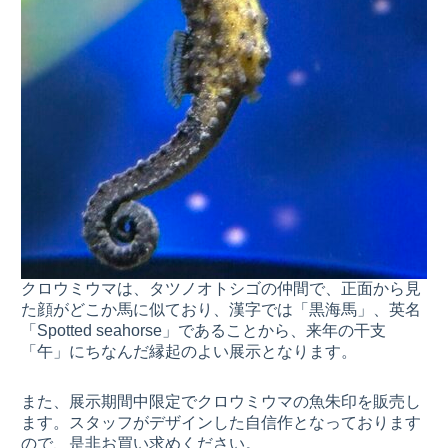
クロウミウマは、タツノオトシゴの仲間で、正面から見
た顔がどこか馬に似ており、漢字では「黒海馬」、英名
「Spotted seahorse」であることから、来年の干支
「午」にちなんだ縁起のよい展示となります。
また、展示期間中限定でクロウミウマの魚朱印を販売し
ます。スタッフがデザインした自信作となっております
ので、是非お買い求めください。