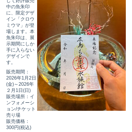
して好評販売
中の魚朱印
に、限定デザ
イン「クロウ
ミウマ」が登
場します。本
魚朱印は、展
示期間にしか
手に入らない
デザインで
す。
販売期間：
2026年1月2日
(金)～2026年
２月1日(日)
販売場所：イ
ンフォメーシ
ョン/チケット
売り場
販売価格：
300円(税込)