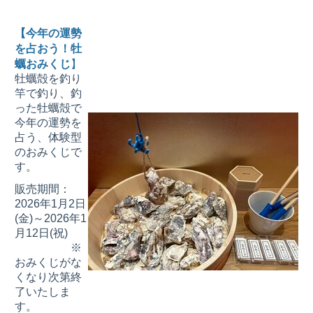
【今年の運勢
を占おう！牡
蠣おみくじ
】
牡蠣殻を釣り
竿で釣り、釣
った牡蠣殻で
今年の運勢を
占う、体験型
のおみくじで
す。
販売期間：
2026年1月2日
(金)～2026年1
月12日(祝)
※
おみくじがな
くなり次第終
了いたしま
す。