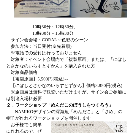
10
時
30
分～
12
時
30
分、
13時
30
分～
15
時
30
分
サイン会会場：
CORAL
～色彩のシーン
参加方法：当日受付(※先着順)
※電話での受付は行っておりません
対象者：イベント会場内で「複製原画」または、「にぼし
とさかなのいらすとずかん」を購入された方
対象商品価格
【複製原画】5,500円(税込)～
【にぼしとさかなのいらすとずかん】価格3,850円(税込)
※企画展は無料で観覧いただけますが、サイン会ご参加に
は別途入場料必要
２．ワークショップ「めんだこのぼうしをつくろう」
NAMIKO
デザインの深海魚「めんだこ」と「さめ」の
帽子が作れるワークショップを開催します
お子様でも簡単
に作れるので、ぜ