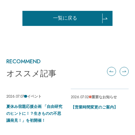
一覧に戻る
RECOMMEND
オススメ記事
2026.06.23
2026.07.02
コラボ
重要なお知らせ
由研究
広島もとまち水族館 ×「動き
【営業時間変更のご案内】
不思
す浮世絵展 HIROSHIMA」 オ
ジナル映像による没入型空間
出と浮世絵作品展示！