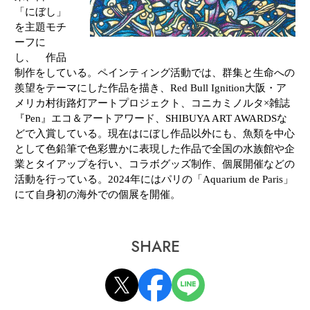
「にぼし」
を主題モチ
ーフに
し、
作品
制作をしている。
ペ
インティング活動では、群集と生命への
羨望をテーマにした作品を描き、
Red Bull Ignition
大阪・ア
メリカ村街路灯
アートプロジェクト、
コニカミノルタ×雑誌
『
Pen
』エコ＆アートアワード、
SHIBUYA ART AWARDS
な
どで入賞している。現在はにぼし作
品以外にも、魚類を
中心
として色鉛筆で色彩豊かに表現した作品で全国の水族館や企
業とタイアップを行い、コラボグッズ制作、個展開催な
どの
活動を行って
いる。
2024
年にはパリの「
Aquarium de Paris
」
にて自身初の海外での個展を開催。
SHARE