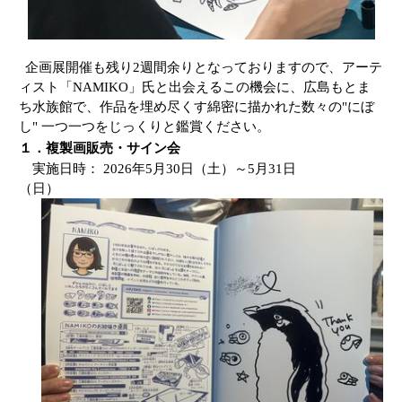
企画展開催も残り
2
週間余りとなっておりますので、アーテ
ィスト「
NAMIKO
」氏と出会えるこの機会に、広島もとま
ち水族館で、作品を埋め尽くす綿密に描かれた数々の
"
にぼ
し
"
一つ一つをじっくりと鑑賞ください。
１．複製画販売・サイン会
実施日時：
2026
年
5
月
30
日（土）～
5
月
31
日
（日）