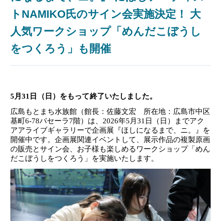
トNAMIKO氏のサイン会実施決定！ 大
人気ワークショップ「めんだこぼうし
をつくろう」も開催
5月31日（日）をもって終了いたしました。
広島もとまち水族館（館長：佐藤文宏 所在地：広島市中区
基町
6
‐
78
パセーラ
7
階）は、
2026
年
5
月
31
日（日）までアク
アアライブギャラリーで企画展『ほしになるまで、ニ。』を
開催中です。企画展関連イベントして、展示作品の複製原画
の販売とサイン会、お子様も楽しめるワークショップ「めん
だこぼうしをつくろう」を実施いた
します。