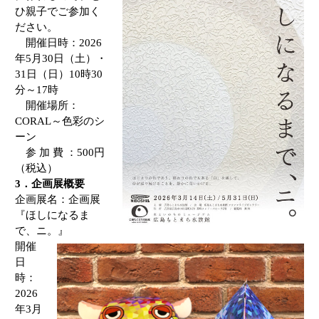
ひ親子でご参加く
ださい。
開催日時：
2026
年
5
月
30
日（土）
・
31
日（日）
10
時
30
分～
17
時
開催場所：
CORAL
～色彩のシ
ーン
参 加 費 ：
500
円
（税込）
3
．企画展概要
企画展名：企画展
『ほしになるま
で、ニ。』
開催
日
時：
2026
年
3
月