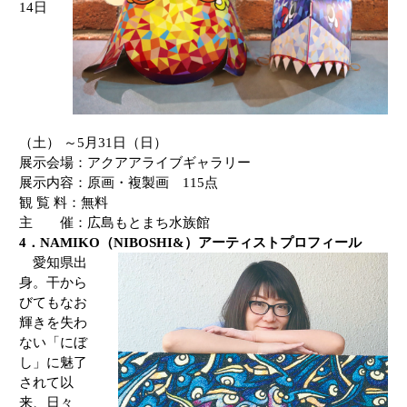
14
日
（土） ～
5
月
31
日（日）
展示会場：アクアアライブギャラリー
展示内容：原画・複製画
115
点
観 覧 料：無料
主 催：広島もとまち水族館
4
．
NAMIKO
（
NIBOSHI&
）アーティストプロフィール
愛知県出
身。干から
びてもなお
輝きを失わ
ない「にぼ
し」に魅了
されて以
来、日々