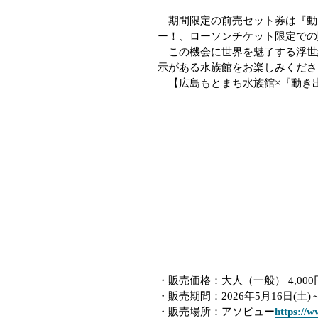
期間限定の前売セット券は『動
ー！、ローソンチケット限定での
この機会に世界を魅了する浮世
示がある水族館をお楽しみくださ
【広島もとまち水族館×『動き
・販売価格：大人（一般）
4,000
・販売期間：
2026
年
5
月
16
日(土)
・販売場所：アソビュー
https://