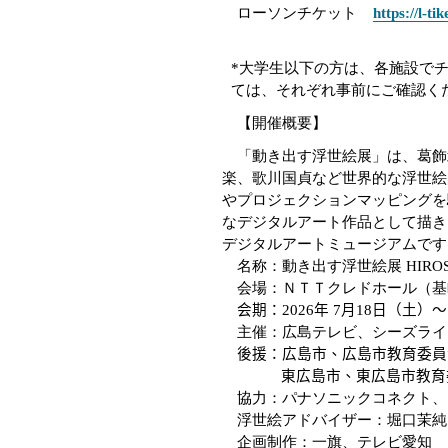
ローソンチケット
https://l-t
*
大学生以下の方は、各施設で
ては、それぞれ事前にご確認く
【開催概要】
「動き出す浮世絵展」は、葛飾
楽、歌川国貞など世界的な浮世絵
やプロジェクションマッピングを
なデジタルアート作品として描き
デジタルアートミュージアムです
名称：動き出す浮世絵展
HIRO
会場：ＮＴＴクレドホール（基
会期：
2026
年
7
月
18
日（土）～
主催：広島テレビ、シーズライ
後援：広島市、広島市教育委員
東広島市、東広島市教育
協力：パナソニックコネクト、
浮世絵アドバイザー：堀口茉純
企画制作：一旗、テレビ愛知