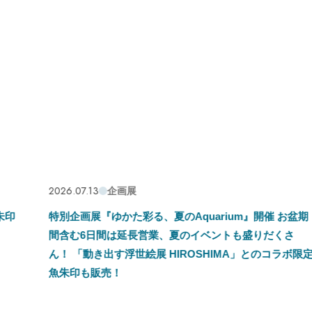
2026.07.07
イベント
arium』開催 お盆期
夏休み宿題応援企画 「自由研究のヒ
ベントも盛りだくさ
の不思議発見！」を初開催！
SHIMA」とのコラボ限定