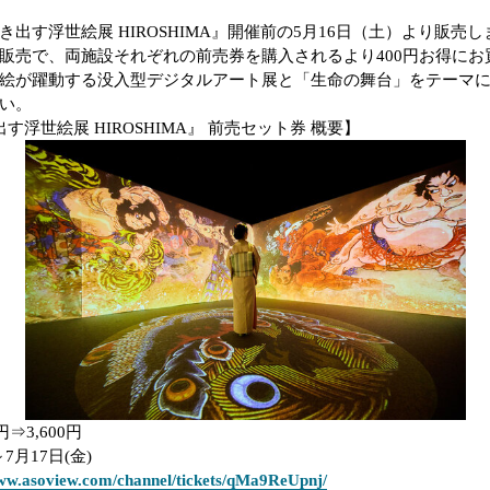
き出す浮世絵展
HIROSHIMA
』開催前の
5
月
16
日（土）より販売し
販売で、両施設それぞれの前売券を購入されるより
400
円お得にお
絵が躍動する
没入型デジタルアート展と「生命の舞台」をテーマ
い。
出す浮世絵展
HIROSHIMA
』 前売セット券 概要】
円⇒
3,600
円
～
7
月
17
日(金)
www.asoview.com/channel/tickets/qMa9ReUpnj/