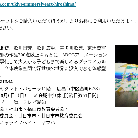
ike.com/ukiyoeimmersiveart-hiroshima/
チケットをご購入いただくほうが、よりお得にご利用いただけます
ださい。
北斎、歌川国芳、歌川広重、喜多川歌麿、東洲斎写
師の作品
300
点以上をもとに、
3DCG
アニメーション
駆使して大人から子どもまで楽しめるグラフィカル
、立体映像空間で浮世絵の世界に没入できる体感型
。
SHIMA
町クレド・パセーラ
11
階 広島市中区基町
6-78
）
9
月
6
日（日） ※会期中無休
[
開館日数
51
日間
]
ブ、一旗、テレビ愛知
会、福山市、福山市教育委員会、
委員会、廿日市市、廿日市市教育委員会
キャライノベイト、ヤマハ