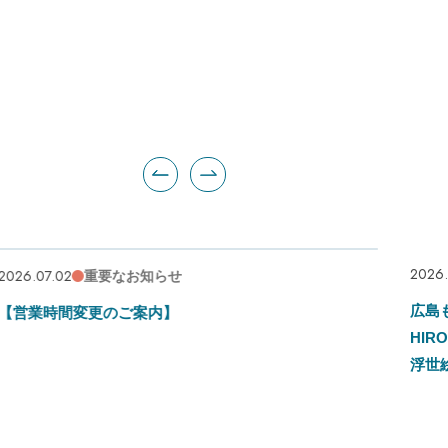
2026.06.23
コラボ
広島もとまち水族館 ×「動き出す浮世絵展
HIROSHIMA」 オリジナル映像による没入型空
浮世絵作品展示！