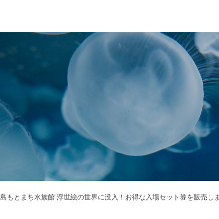
」×広島もとまち水族館 浮世絵の世界に没入！お得な入場セット券を販売し