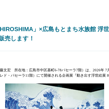
HIROSHIMA」×広島もとまち水族館 
販売します！
藤文宏 所在地：広島市中区基町
6
‐
78
パセーラ
7
階）は、
2026
年
7
レド・パセーラ
11
階）にて開催される企画展『動き出す浮世絵展
H