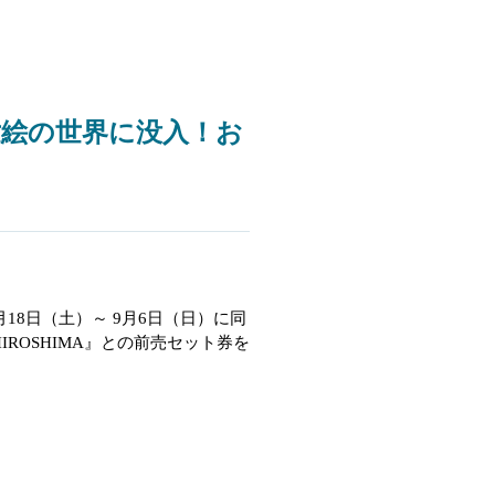
浮世絵の世界に没入！お
月
18
日（土）～
9
月
6
日（日）に同
IROSHIMA
』との前売セット券を