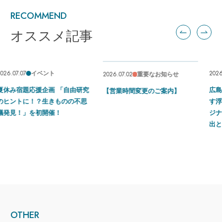
RECOMMEND
オススメ記事
2026.06.23
2026.07.02
コラボ
重要なお知らせ
「自由研究
広島もとまち水族館 ×「
【営業時間変更のご案内】
のの不思
す浮世絵展 HIROSHIMA
ジナル映像による没入型
出と浮世絵作品展示！
OTHER