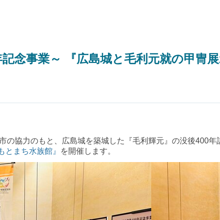
年記念事業～ 『広島城と毛利元就の甲冑展
の協力のもと、広島城を築城した『毛利輝元』の没後400年
島もとまち水族館』
を開催します。