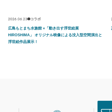
2026.06.23
2026.
コラボ
広島もとまち水族館 ×「動き出す浮世絵展
夏の
HIROSHIMA」 オリジナル映像による没入型空間演出と
「ア
浮世絵作品展示！