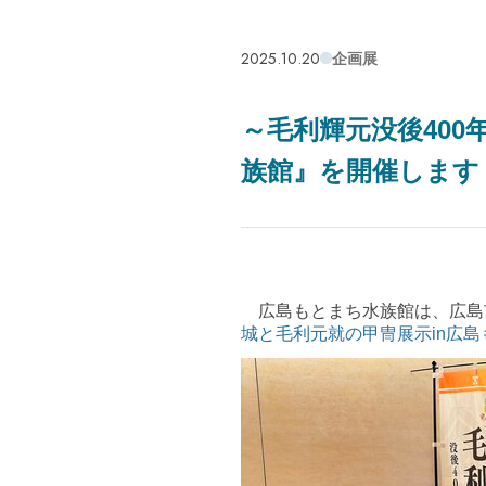
2025.10.20
企画展
～毛利輝元没後400
族館』を開催します
広島もとまち水族館は、広島市
城と毛利元就の甲冑展示in広