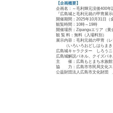
【企画概要】
企画名：～毛利輝元没後400年
『広島城と毛利元就の甲冑展示
開催期間：2025年10月31日（
観覧時間：10時～19時
開催場所：Zipanguエリア（
観 覧 料：無料（入場料別）
展示内容：毛利元就の甲冑（レ
（いろいろおどしはらまき 
広島城キャラクター しろうニ
広島城解説パネル、クイズパネ
主 催：広島もとまち水族館
協 力：広島市市民局文化ス
公益財団法人広島市文化財団 