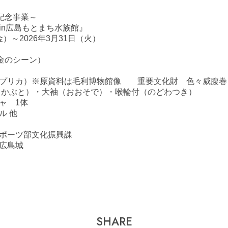
記念事業～
in広島もとまち水族館』
金）～2026年3月31日（火）
黄金のシーン）
プリカ）※原資料は毛利博物館像 重要文化財 色々威腹巻
かぶと）・大袖（おおそで）・喉輪付（のどわつき）
ャ 1体
ル 他
ポーツ部文化振興課
広島城
SHARE